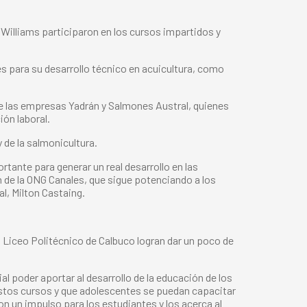
n Williams participaron en los cursos impartidos y
s para su desarrollo técnico en acuicultura, como
 de las empresas Yadrán y Salmones Austral, quienes
ión laboral.
 de la salmonicultura.
rtante para generar un real desarrollo en las
 de la ONG Canales, que sigue potenciando a los
l, Milton Castaing.
 Liceo Politécnico de Calbuco logran dar un poco de
 poder aportar al desarrollo de la educación de los
estos cursos y que adolescentes se puedan capacitar
on un impulso para los estudiantes y los acerca al