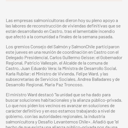
Las empresas salmonicultoras dieron hoy su pleno apoyo a
las labores de reconstrucción de viviendas definitivas que se
están desarrollando en Castro, tras el lamentable incendio
que afectó a la comunidad a finales de la semana pasada.
Los gremios Consejo del Salmón y SalmonChile participaron
este jueves en una reunión de coordinación en Castro con el
Delegado Presidencial, Carlos Guillermo Geisse; el Gobernador
Regional, Patricio Vallespín, el Alcalde de la comuna de
Castro, Juan Eduardo Vera; la Ministra de Desarrollo Social,
Karla Rubilar; el Ministro de Vivienda, Felipe Ward, y las
subsecretarías de Servicios Sociales, Andrea Balladares y de
Desarrollo Regional, Maria Paz Troncoso.
El ministro Ward destacó “la unidad que se ha dado para
buscar soluciones habitacionales y la alianza público-privada.
Lo que nos piden los vecinos es avanzar en soluciones de
carácter definitivo y en eso estamos trabajando a nivel de
gobierno, con las autoridades regionales, la industria
salmonicultora y Desafío Levantemos Chile». Añadió que “el
hecho de que exista una alianza público-privada nos da una