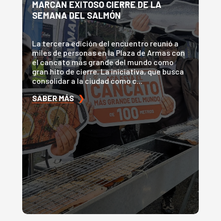
MARCAN EXITOSO CIERRE DE LA
C
SEMANA DEL SALMÓN
D
S
La tercera edición del encuentro reunió a
miles de personas en la Plaza de Armas con
La
el cancato más grande del mundo como
en
gran hito de cierre. La iniciativa, que busca
au
consolidar a la ciudad como c...
e
ba
SABER MÁS
❯
S