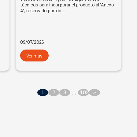
técnicos para incorporar el producto al "Anexo
A", reservado para bi...
s
09/07/2026
Ver más
1
2
3
102
»
…