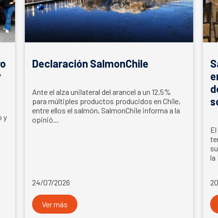
vo
Declaración SalmonChile
S
y
e
d
Ante el alza unilateral del arancel a un 12,5%
s
para múltiples productos producidos en Chile,
entre ellos el salmón, SalmonChile informa a la
o y
opinió...
El
te
su
la
24/07/2026
20
Ver más