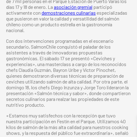
de 7 mil personas en el Parque Estación de Puerto Varas los
días 17 y 18 de enero. La
asociación gremial
participó
activamente con
demostraciones culinarias
especializadas
que pusieron en valor la calidad y versatilidad del salmón
chileno como un producto estrella en la gastronomía
nacional.
Con dos intervenciones programadas en el escenario
secundario, SalmonChile conquistó el paladar de los
asistentes a través de innovadoras propuestas
gastronómicas. El sábado 17 se presentó «Ceviches y
experiencias», una masterclass a cargo de los reconocidos
chefs Claudia Guzmán, Bayron Uribe y Víctor Pinochet,
quienes demostraron diversas técnicas de preparación de
ceviches utilizando salmón de alta calidad. Por otra parte, el
domingo 18, los chefs Diego Inzunza y Jorge Toro lideraron la
presentación «Salmón técnica y sabor», donde compartieron
secretos culinarios para realzar las propiedades de este
nutritivo producto.
«Estamos muy satisfechos con la recepción que tuvo
nuestra participación en Festín en el Parque. Utilizamos 40
kilos de salmón de la más alta calidad para nuestros cooking
shows, y la respuesta del público fue extraordinaria», señaló