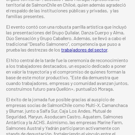
territorial de SalmonChile en Chiloé, quien además agradeció
el respaldo de las instituciones públicas y privadas, y las
familias presentes.
El evento contó con una robusta parrilla artística que incluyó
las presentaciones del Grupo Quilalar, Danza Cuerpo y Alma,
Dúo Sensación y Grupo Caballero. Además, se llevó a cabo el
tradicional “Desafío Salmonero”, competencia que puso a
prueba las destrezas de los
trabajadores del sector
.
El hito central de la tarde fue la ceremonia de reconocimiento
a los trabajadores destacados, un espacio dedicado a poner
en valor la trayectoria y el compromiso de quienes forman la
base de este motor productivo. “Este día demuestra que
cuando trabajadores, empresas y comunidad avanzan juntos,
construimos futuro para Quellón», puntualizó Moraga.
El éxito de la jornada fue posible gracias al auspicio de
empresas socias de SalmonChile como Multi-X, Camanchaca
y Blumar, junto a Salfa Sur, Caja Los Andes, Mutual de
Seguridad, Maryun, Asoducam Castro, Aquatem, Salmones
Antártica y la ACHS. Asimismo, las empresas Marine Farm,
Salmones Austral y Yadrán participaron activamente con
stands de degustación, fortaleciendo el vínculo entre el