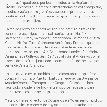
agrícolas impactados por los incendios en la Región del
Biobío. Creemos que, frente a emergencias de esta magnitud,
la colaboración entre gremios y sectores productivos es
fundamental para llegar de manera oportuna a quienes más lo
necesitan”, puntualizó.
La red de apoyo del sector acuícola se articuló a través de
ocho empresas ligadas a la salmonicultura —Multi-X,
Salmones Blumar, Salmones Camanchaca, Salmones Austral,
Yadrán, Marine Farm, Salmones Antártica y Primar— quienes
concretaron la donación de salmón. A este esfuerzo se
sumaron integrantes de AmiChile, como Landes, SudMaris,
Camanchaca Cultivos Sur, Ría Austral y Saint Andrews con el
aporte de choritos, junto con la contribución de merluza por
parte de Caleta Anahuac.
La iniciativa cuenta también con colaboradores logísticos
como el Frigorífico Puerto Montt y la Federación Gremial de
Asociaciones de Transporte de Carga de Chiloé, que han
facilitado la cadena de frío y el transporte necesario para
garantizar la calidad de los productos.
Mauricio Pérez, director de Cocineros en Movimiento, explicó
que con “climas como el de hoy se necesita proteína, se