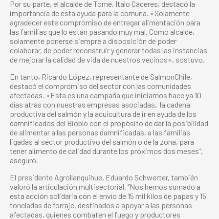
Por su parte, el alcalde de Tomé, Italo Cáceres, destacó la
importancia de esta ayuda para la comuna. «Solamente
agradecer este compromiso de entregar alimentación para
las familias que lo están pasando muy mal. Como alcalde,
solamente ponerse siempre a disposición de poder
colaborar, de poder reconstruir y generar todas las instancias
de mejorar la calidad de vida de nuestros vecinos», sostuvo.
En tanto, Ricardo López, representante de SalmonChile,
destacó el compromiso del sector con las comunidades
afectadas. «Esta es una campaña que iniciamos hace ya 10
días atrás con nuestras empresas asociadas, la cadena
productiva del salmón y la acuicultura de ir en ayuda de los
damnificados del Biobío con el propósito de dar la posibilidad
de alimentar a las personas damnificadas, a las familias
ligadas al sector productivo del salmón o de la zona, para
tener alimento de calidad durante los próximos dos meses
”
,
aseguró.
El presidente Agrollanquihue, Eduardo Schwerter, también
valoró la articulación multisectorial. “Nos hemos sumado a
esta acción solidaria con el envío de 15 mil kilos de papas y 15
toneladas de forraje, destinados a apoyar a las personas
afectadas, quienes combaten el fuego y productores