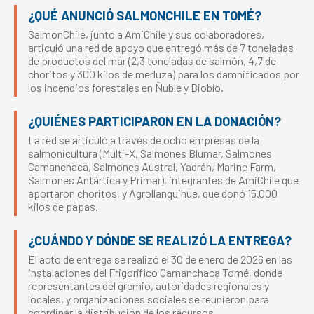
¿QUÉ ANUNCIÓ SALMONCHILE EN TOMÉ?
SalmonChile, junto a AmiChile y sus colaboradores,
articuló una red de apoyo que entregó más de 7 toneladas
de productos del mar (2,3 toneladas de salmón, 4,7 de
choritos y 300 kilos de merluza) para los damnificados por
los incendios forestales en Ñuble y Biobío.
¿QUIÉNES PARTICIPARON EN LA DONACIÓN?
La red se articuló a través de ocho empresas de la
salmonicultura (Multi-X, Salmones Blumar, Salmones
Camanchaca, Salmones Austral, Yadrán, Marine Farm,
Salmones Antártica y Primar), integrantes de AmiChile que
aportaron choritos, y Agrollanquihue, que donó 15.000
kilos de papas.
¿CUÁNDO Y DÓNDE SE REALIZÓ LA ENTREGA?
El acto de entrega se realizó el 30 de enero de 2026 en las
instalaciones del Frigorífico Camanchaca Tomé, donde
representantes del gremio, autoridades regionales y
locales, y organizaciones sociales se reunieron para
coordinar la distribución de los recursos.