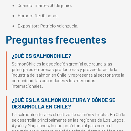
Cuándo: martes 30 de junio.
Horario: 19:00 horas.
Expositor: Patricio Valenzuela.
Preguntas frecuentes
¿QUÉ ES SALMONCHILE?
SalmonChile es la asociación gremial que reúne a las
principales empresas productoras y proveedoras de la
industria del salmón en Chile, y representa al sector ante la
comunidad, las autoridades y los mercados
internacionales.
Newsl
¿QUÉ ES LA SALMONICULTURA Y DÓNDE SE
DESARROLLA EN CHILE?
La salmonicultura es el cultivo de salmón y trucha. En Chile
se desarrolla principalmente en las regiones de Los Lagos,
Aysén y Magallanes, lo que posiciona al país como el
segundo productor mundial de salmón, detrás de Noruega.