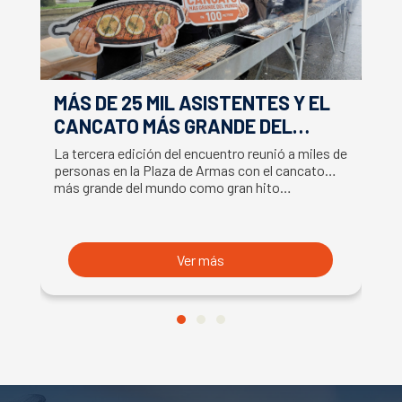
MÁS DE 25 MIL ASISTENTES Y EL
E
CANCATO MÁS GRANDE DEL
S
MUNDO MARCAN EXITOSO CIERRE
M
La tercera edición del encuentro reunió a miles de
La
DE LA SEMANA DEL SALMÓN
C
personas en la Plaza de Armas con el cancato
Sa
más grande del mundo como gran hito…
co
B
du
S
Ver más