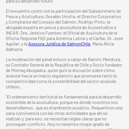
para su desarrollo futuro.
El encuentro contó con la participación del Subsecretario de
Pesca y Acuicultura, Osvaldo Urrutia; el Director Corporativo
y Compliance del Consejo del Salmón, Rodrigo Pinto; la
abogada experta en pesca y acuicultura de Acuiestudios e
INCAR, Dra. Jessica Fuentes; el Oficial de Acuicultura de la
Oficina Regional FAO para América Latina y el Caribe, Dr. José
Aguilar; y la
Asesora Jurídica de SalmonChile
, María Alicia
Baltierra.
La moderación del panel estuvo a cargo de Ramiro Mendoza,
ex Contralor General de la República de Chile y Socio fundador
de Momag Abogados, quien guió la discusión sobre cómo
avanzar hacia un marco regulatorio que promueva tanto la
competitividad como la sostenibilidad del sector acuícola
chileno.
“El ordenamiento territorial es fundamental para el desarrollo
sostenible de la acuicultura, porque es donde nosotros nos
desarrollamos , que es el ambiente acuático. Requerimos una
sana convivencia con las otras actividades que ahí se
realizan y, para eso, se necesitan reglas claras que no
provoquen conflicto. Hoy no tenemos ningún grado de