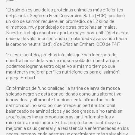
“El salmón es una de las proteínas animales más eficientes
del planeta. Según su Feed Conversion Ratio (FCR); producir
un kilo de salmón requiere, en promedio, de 1,2 kilos de
alimentos, muy por debajo de otras proteínas animales.
Nuestro trabajo apunta a aportar mayor sostenibilidad a esta
cadena de valor incorporando circularidad y avanzando hacia
la carbono neutralidad”, dice Cristián Emhart, CEO de F4F.
“En este sentido, pruebas iniciales que han incorporado
nuestra harina de larvas de mosca soldado muestran que
podemos lograr nuestro objetivo al mismo tiempo que
mantener y mejorar perfiles nutricionales para el salmón”,
agrega Emhart.
En términos de funcionalidad, la harina de larva de mosca
soldado negro se está consolidando como una alternativa
innovadora y altamente funcional en la alimentación de
salmónidos, no solo porque ofrece un perfil nutricional
balanceado de aminoácidos y ácidos grasos, sino también
propiedades inmunomoduladoras, antiinflamatorias y
microbiota moduladora. Estas propiedades contribuyen a
mejorar la salud general y la resistencia a enfermedades en los
peces, promoviendo además un crecimiento más saludable y