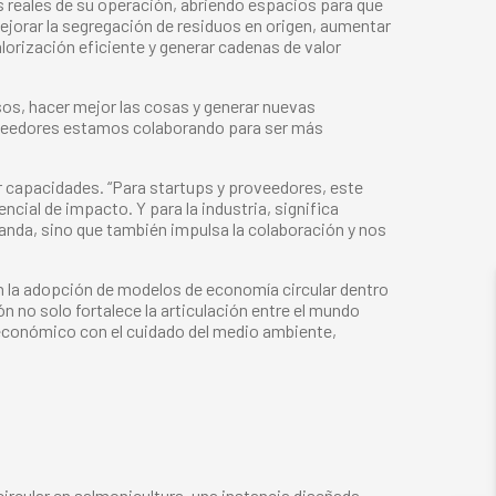
s reales de su operación, abriendo espacios para que
jorar la segregación de residuos en origen, aumentar
alorización eficiente y generar cadenas de valor
sos, hacer mejor las cosas y generar nuevas
roveedores estamos colaborando para ser más
ar capacidades. “Para startups y proveedores, este
ial de impacto. Y para la industria, significa
manda, sino que también impulsa la colaboración y nos
a en la adopción de modelos de economía circular dentro
n no solo fortalece la articulación entre el mundo
 económico con el cuidado del medio ambiente,
ircular en salmonicultura, una instancia diseñada