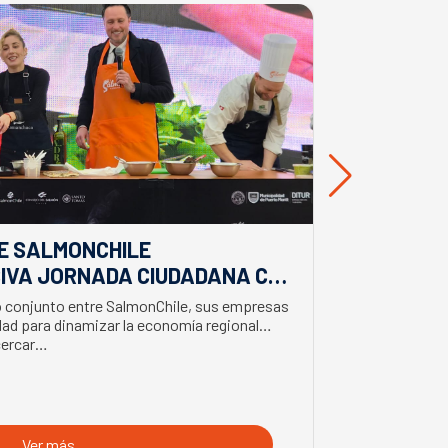
E SALMONCHILE
DESDE BIO
IVA JORNADA CIUDADANA CON
EL APORTE
EL BIMINISTRO DE ECONOMÍA
SALMONIC
jo conjunto entre SalmonChile, sus empresas
El presidente d
LMÓN
ad para dinamizar la economía regional
trabajo en la z
cercar…
con trabajador
Ver más