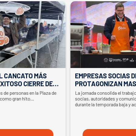
EL CANCATO MÁS
EMPRESAS SOCIAS D
XITOSO CIERRE DE
PROTAGONIZAN MAS
LA PARTICIPACIÓN D
es de personas en la Plaza de
La jornada consolida el traba
EN SEMANA DEL SA
 como gran hito…
socias, autoridades y comunid
durante la temporada baja y a