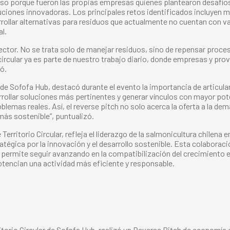
ioso porque fueron las propias empresas quienes plantearon desafío
iones innovadoras. Los principales retos identificados incluyen me
sarrollar alternativas para residuos que actualmente no cuentan con v
al.
ector. No se trata solo de manejar residuos, sino de repensar proce
circular ya es parte de nuestro trabajo diario, donde empresas y p
ó.
r de Sofofa Hub, destacó durante el evento la importancia de articul
llar soluciones más pertinentes y generar vínculos con mayor potenc
lemas reales. Así, el reverse pitch no solo acerca la oferta a la de
ás sostenible”, puntualizó.
Territorio Circular, refleja el liderazgo de la salmonicultura chilen
égica por la innovación y el desarrollo sostenible. Esta colaboració
n permite seguir avanzando en la compatibilización del crecimiento
tencian una actividad más eficiente y responsable.
torio Circular de Sofofa Hub, realizó un Reverse Pitch de economía c