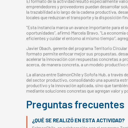
El formato de la actividad resultó especialmente val
emprendedores y proveedores puedan desarrollar soluc
la trazabilidad a lo largo de la cadena productiva, de
locales que reduzcan el transporte y la disposición fin
“Esta instancia marca un avance importante para el s
oportunidades”, afirmó Marcela Bravo. “La economía 
eficientes y cuidar el entorno al mismo tiempo”, agreg
Javier Obach, gerente del programa Territorio Circula
formato permite enfocar mejor sus propuestas, desarro
acelerar la innovación con respuestas concretas a prob
acerca, de manera concreta, a un modelo productivo m
La alianza entre SalmonChile y Sofofa Hub, a través de 
del sector productivo, consolidando una apuesta estrat
productivo y la innovación aplicada, sino que tambié
mediante soluciones concretas que agregan valor y po
Preguntas frecuentes
¿QUÉ SE REALIZÓ EN ESTA ACTIVIDAD?
SalmonChile, en colaboración con el programa Terri