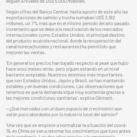
lleguen a niveles de US$ 5.000 millones.
Según cifras del Banco Central, hasta agosto de este año las
exportaciones de salmón y trucha sumaban US$ 3.182
millones, un 7% más que en el mismo período del año pasado,
incremento que se debe a la reactivación de los mercados
internacionales como Estados Unidos, el principal destino
del producto acuícola nacional, donde la recuperación del
canal horeca (hoteles y restaurantes) ha permitido que
mejoren las ventas.
‘En general los precios han bajado respecto al peak que hubo
hace unos meses atrás, pero siguen estando en un nivel
bastante aceptable. Nuestros destinos más importantes,
que son Estados Unidos, Japón y Brasil, se han mantenido
estables y en buenas condiciones. Las observaciones que
tenemos es que la demanda sigue muy sostenida gracias a
las mejores condiciones sanitarias’, explica Clément.
—¿Qué mercados con un buen espacio de crecimiento aún
están poco abordados por la industria local del salmón?
‘Una vez que se empiece a normalizar la situación del covid-
19, en China se van a retomar los crecimientos que tuvo antes
de la pandemia. Los dos años previos a la emergencia