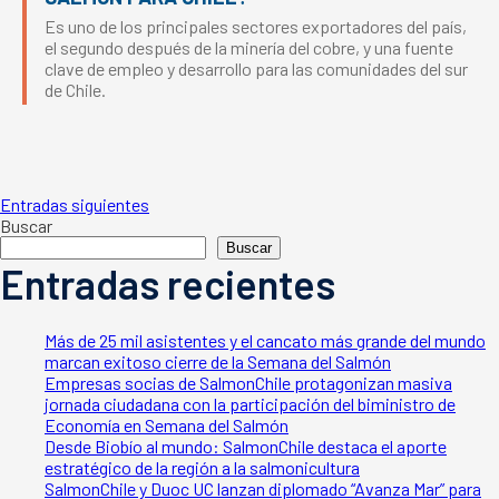
Es uno de los principales sectores exportadores del país,
el segundo después de la minería del cobre, y una fuente
clave de empleo y desarrollo para las comunidades del sur
de Chile.
Navegación
Entradas siguientes
Buscar
Buscar
de
Entradas recientes
entradas
Más de 25 mil asistentes y el cancato más grande del mundo
marcan exitoso cierre de la Semana del Salmón
Empresas socias de SalmonChile protagonizan masiva
jornada ciudadana con la participación del biministro de
Economía en Semana del Salmón
Desde Biobío al mundo: SalmonChile destaca el aporte
estratégico de la región a la salmonicultura
SalmonChile y Duoc UC lanzan diplomado “Avanza Mar” para