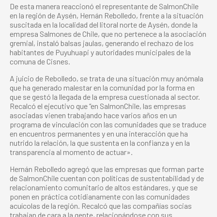
De esta manera reaccionó el representante de SalmonChile
en la región de Aysén, Hernán Rebolledo, frente a la situación
suscitada en la localidad del litoral norte de Aysén, donde la
empresa Salmones de Chile, que no pertenece a la asociación
gremial, instaló balsas jaulas, generando el rechazo de los
habitantes de Puyuhuapi y autoridades municipales de la
comuna de Cisnes.
A juicio de Rebolledo, se trata de una situación muy anómala
que ha generado malestar en la comunidad por la forma en
que se gestó la llegada de la empresa cuestionada al sector.
Recalcó el ejecutivo que “en SalmonChile, las empresas
asociadas vienen trabajando hace varios años en un
programa de vinculación con las comunidades que se traduce
en encuentros permanentes y en una interacción que ha
nutrido la relación, la que sustenta en la confianza y en la
transparencia al momento de actuar».
Hernán Rebolledo agregó que las empresas que forman parte
de SalmonChile cuentan con políticas de sustentabilidad y de
relacionamiento comunitario de altos estándares, y que se
ponen en práctica cotidianamente con las comunidades
acuícolas de la región. Recalcó que las compañías socias
trabajan de cara a la gente, relacionándose con sus