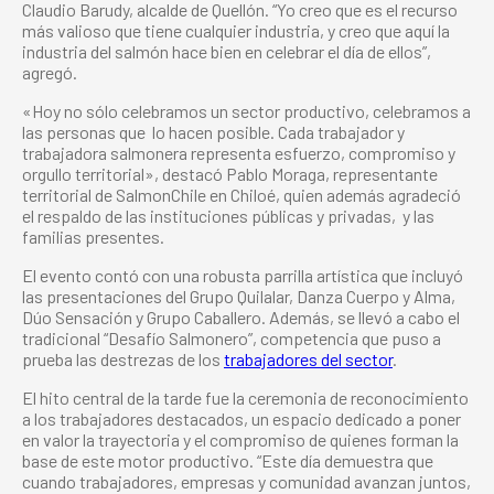
Claudio Barudy, alcalde de Quellón. “Yo creo que es el recurso
más valioso que tiene cualquier industria, y creo que aquí la
industria del salmón hace bien en celebrar el día de ellos”,
agregó.
«Hoy no sólo celebramos un sector productivo, celebramos a
las personas que lo hacen posible. Cada trabajador y
trabajadora salmonera representa esfuerzo, compromiso y
orgullo territorial», destacó Pablo Moraga, representante
territorial de SalmonChile en Chiloé, quien además agradeció
el respaldo de las instituciones públicas y privadas, y las
familias presentes.
El evento contó con una robusta parrilla artística que incluyó
las presentaciones del Grupo Quilalar, Danza Cuerpo y Alma,
Dúo Sensación y Grupo Caballero. Además, se llevó a cabo el
tradicional “Desafío Salmonero”, competencia que puso a
prueba las destrezas de los
trabajadores del sector
.
El hito central de la tarde fue la ceremonia de reconocimiento
a los trabajadores destacados, un espacio dedicado a poner
en valor la trayectoria y el compromiso de quienes forman la
base de este motor productivo. “Este día demuestra que
cuando trabajadores, empresas y comunidad avanzan juntos,