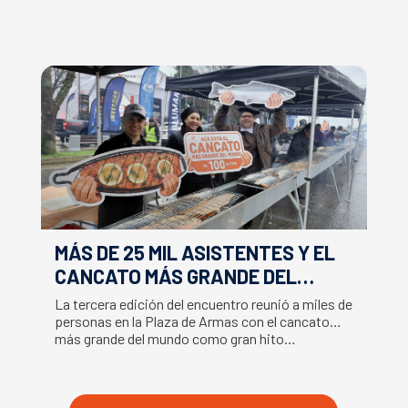
MÁS DE 25 MIL ASISTENTES Y EL
E
CANCATO MÁS GRANDE DEL
S
MUNDO MARCAN EXITOSO CIERRE
M
La tercera edición del encuentro reunió a miles de
La
DE LA SEMANA DEL SALMÓN
C
personas en la Plaza de Armas con el cancato
Sa
más grande del mundo como gran hito…
co
B
du
S