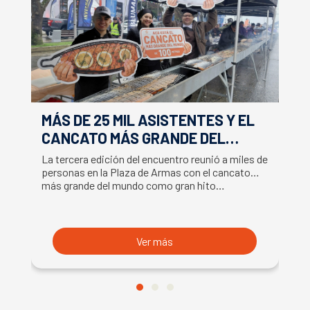
MÁS DE 25 MIL ASISTENTES Y EL
E
CANCATO MÁS GRANDE DEL
S
MUNDO MARCAN EXITOSO CIERRE
M
La tercera edición del encuentro reunió a miles de
La
DE LA SEMANA DEL SALMÓN
C
personas en la Plaza de Armas con el cancato
Sa
más grande del mundo como gran hito…
co
B
du
S
Ver más