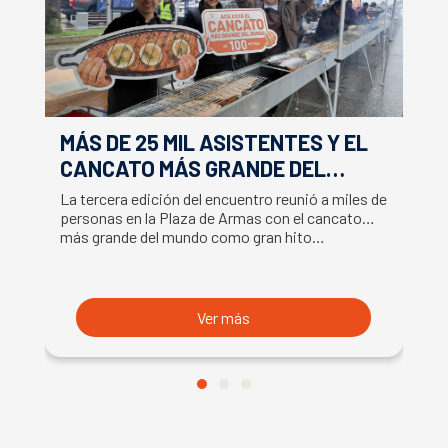
MÁS DE 25 MIL ASISTENTES Y EL
E
CANCATO MÁS GRANDE DEL
S
MUNDO MARCAN EXITOSO CIERRE
M
La tercera edición del encuentro reunió a miles de
La
DE LA SEMANA DEL SALMÓN
C
personas en la Plaza de Armas con el cancato
Sa
más grande del mundo como gran hito…
co
B
du
S
Ver más