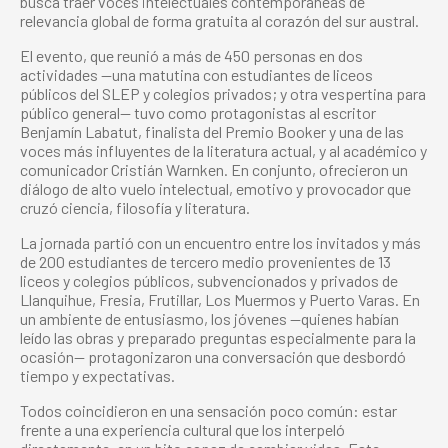
busca traer voces intelectuales contemporáneas de
relevancia global de forma gratuita al corazón del sur austral.
El evento, que reunió a más de 450 personas en dos
actividades —una matutina con estudiantes de liceos
públicos del SLEP y colegios privados; y otra vespertina para
público general— tuvo como protagonistas al escritor
Benjamín Labatut, finalista del Premio Booker y una de las
voces más influyentes de la literatura actual, y al académico y
comunicador Cristián Warnken. En conjunto, ofrecieron un
diálogo de alto vuelo intelectual, emotivo y provocador que
cruzó ciencia, filosofía y literatura.
La jornada partió con un encuentro entre los invitados y más
de 200 estudiantes de tercero medio provenientes de 13
liceos y colegios públicos, subvencionados y privados de
Llanquihue, Fresia, Frutillar, Los Muermos y Puerto Varas. En
un ambiente de entusiasmo, los jóvenes —quienes habían
leído las obras y preparado preguntas especialmente para la
ocasión— protagonizaron una conversación que desbordó
tiempo y expectativas.
Todos coincidieron en una sensación poco común: estar
frente a una experiencia cultural que los interpeló