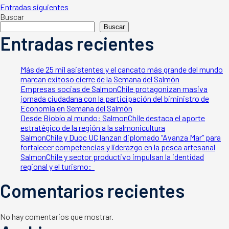
Navegación
Entradas siguientes
Buscar
Buscar
de
Entradas recientes
entradas
Más de 25 mil asistentes y el cancato más grande del mundo
marcan exitoso cierre de la Semana del Salmón
Empresas socias de SalmonChile protagonizan masiva
jornada ciudadana con la participación del biministro de
Economía en Semana del Salmón
Desde Biobío al mundo: SalmonChile destaca el aporte
estratégico de la región a la salmonicultura
SalmonChile y Duoc UC lanzan diplomado “Avanza Mar” para
fortalecer competencias y liderazgo en la pesca artesanal
SalmonChile y sector productivo impulsan la identidad
regional y el turismo:
Comentarios recientes
No hay comentarios que mostrar.