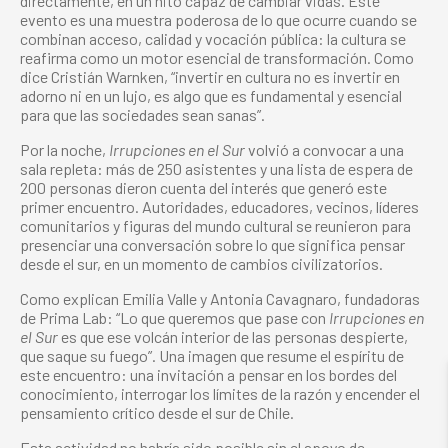
directamente, en un hito capaz de cambiar vidas. Este
evento es una muestra poderosa de lo que ocurre cuando se
combinan acceso, calidad y vocación pública: la cultura se
reafirma como un motor esencial de transformación. Como
dice Cristián Warnken, “invertir en cultura no es invertir en
adorno ni en un lujo, es algo que es fundamental y esencial
para que las sociedades sean sanas”.
Por la noche,
Irrupciones en el Sur
volvió a convocar a una
sala repleta: más de 250 asistentes y una lista de espera de
200 personas dieron cuenta del interés que generó este
primer encuentro. Autoridades, educadores, vecinos, líderes
comunitarios y figuras del mundo cultural se reunieron para
presenciar una conversación sobre lo que significa pensar
desde el sur, en un momento de cambios civilizatorios.
Como explican Emilia Valle y Antonia Cavagnaro, fundadoras
de Prima Lab: “Lo que queremos que pase con
Irrupciones en
el Sur
es que ese volcán interior de las personas despierte,
que saque su fuego”. Una imagen que resume el espíritu de
este encuentro: una invitación a pensar en los bordes del
conocimiento, interrogar los límites de la razón y encender el
pensamiento crítico desde el sur de Chile.
Esta actividad no habría sido posible sin el apoyo de