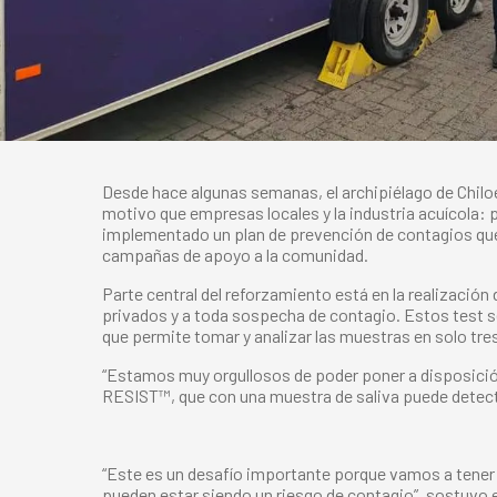
Desde hace algunas semanas, el archipiélago de Chilo
motivo que empresas locales y la industria acuícola: 
implementado un plan de prevención de contagios que v
campañas de apoyo a la comunidad.
Parte central del reforzamiento está en la realizació
privados y a toda sospecha de contagio. Estos test se
que permite tomar y analizar las muestras en solo tre
“Estamos muy orgullosos de poder poner a disposición 
RESIST™, que con una muestra de saliva puede detecta
“Este es un desafío importante porque vamos a tener c
pueden estar siendo un riesgo de contagio”, sostuvo e