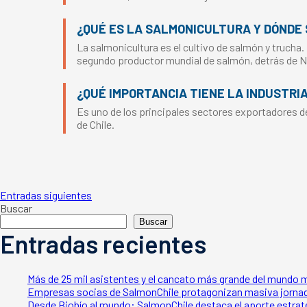
¿QUÉ ES LA SALMONICULTURA Y DÓNDE 
La salmonicultura es el cultivo de salmón y trucha.
segundo productor mundial de salmón, detrás de 
¿QUÉ IMPORTANCIA TIENE LA INDUSTRI
Es uno de los principales sectores exportadores del
de Chile.
Navegación
Entradas siguientes
Buscar
Buscar
de
Entradas recientes
entradas
Más de 25 mil asistentes y el cancato más grande del mundo 
Empresas socias de SalmonChile protagonizan masiva jornada
Desde Biobío al mundo: SalmonChile destaca el aporte estratég