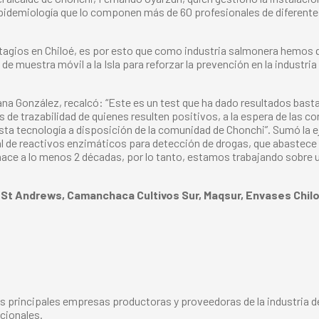
pidemiología que lo componen más de 60 profesionales de diferente
ios en Chiloé, es por esto que como industria salmonera hemos qu
de muestra móvil a la Isla para reforzar la prevención en la industria
hana González, recalcó: “Este es un test que ha dado resultados ba
de trazabilidad de quienes resulten positivos, a la espera de las co
tecnología a disposición de la comunidad de Chonchi”. Sumó la ej
l de reactivos enzimáticos para detección de drogas, que abastece i
 hace a lo menos 2 décadas, por lo tanto, estamos trabajando sobre u
n: St Andrews, Camanchaca Cultivos Sur, Maqsur, Envases Ch
s principales empresas productoras y proveedoras de la industria del
cionales.