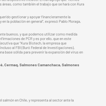
s áreas, como también el trabajo que se hará con Kura
erido gestionar y apoyar financieramente la
 y en la población en general”, expresó Pablo Moraga,
stante buenos, y que podemos utilizar como medida
nfirmaciones de PCR y es por ello, que en este
ecutiva que “Kura Biotech, la empresa que
ncluso al FBI (Buró Federal de Investigaciones),
na base sólida para prevenir la expansión del virus en
iloé, Cermaq, Salmones Camanchaca, Salmones
 salmón en Chile, y representa al sector ante la