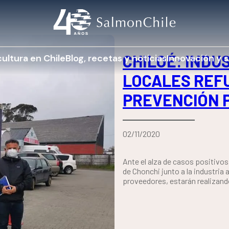
CHILOÉ: INDU
ultura en Chile
Blog, recetas y noticias
Innovación y s
LOCALES REF
PREVENCIÓN P
02/11/2020
Ante el alza de casos positivos 
de Chonchi junto a la industria 
proveedores, estarán realizand