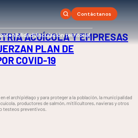
Contáctanos
STRIA ACUÍCOLA Y EMPRESAS
ostenibilidad
Vinculación territorial
UERZAN PLAN DE
OR COVID-19
en el archipiélago y para proteger a la población, la municipalidad
acuícola, productores de salmón, mitilicultores, navieras y otros
o testeos preventivos.