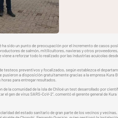
é ha sido un punto de preocupación por el incremento de casos posit
productores de salmón, mitilicultores, navieras y otros proveedores,
iene a reforzar todo lo realizado por las industrias acuícolas desde
n de testeos preventivos y focalizados, según establezca el departam
 pusieron a disposición gratuitamente gracias a la empresa Kura Bio
s horas para entregar resultados.
de la comunidad de la isla de Chiloé un test desarrollado por cientí
r el gen de virus SARS-CoV-2”, comentó el gerente general de Kura
laridad del estado sanitario de gran parte de los vecinos y vecinas
l alcalde de Chonchi, Fernando Oyarzún, quien gestionó la instalació