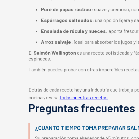
Puré de papas rústico:
suave y cremoso, comb
Espárragos salteados:
una opción ligera y sa
Ensalada de rúcula y nueces:
aporta frescura
Arroz salvaje:
ideal para absorber los jugos y la
El
Salmón Wellington
es una receta sofisticada y fác
espinacas.
También puedes probar con otras imperdibles receta
Detrás de cada receta hay una industria que trabaja 
cocinar, revisa
todas nuestras recetas
.
Preguntas frecuentes
¿CUÁNTO TIEMPO TOMA PREPARAR SA
Su preparación toma alrededor de 45 minutos, cons