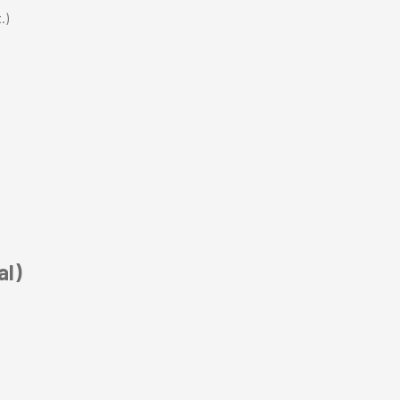
.)
al)