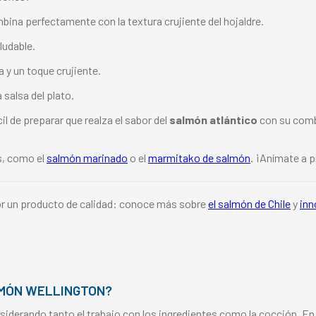
ina perfectamente con la textura crujiente del hojaldre.
ludable.
 y un toque crujiente.
 salsa del plato.
il de preparar que realza el sabor del
salmón atlántico
con su combi
s, como el
salmón marinado
o el
marmitako de salmón
. ¡Anímate a p
por un producto de calidad: conoce más sobre
el salmón de Chile
y
inn
LMÓN WELLINGTON?
iderando tanto el trabajo con los ingredientes como la cocción. E