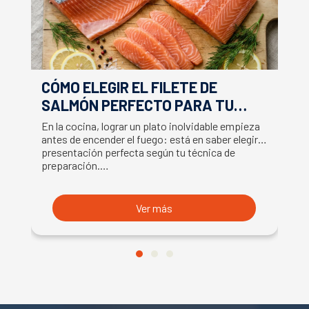
CÓMO ELEGIR EL FILETE DE
E
SALMÓN PERFECTO PARA TU
F
RECETA
En la cocina, lograr un plato inolvidable empieza
Ap
antes de encender el fuego: está en saber elegir la
ex
presentación perfecta según tu técnica de
ut
preparación.…
U
Ver más