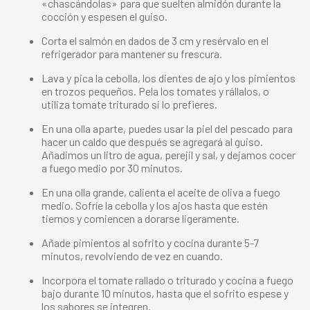
«chascándolas» para que suelten almidón durante la
cocción y espesen el guiso.
Corta el salmón en dados de 3 cm y resérvalo en el
refrigerador para mantener su frescura.
Lava y pica la cebolla, los dientes de ajo y los pimientos
en trozos pequeños. Pela los tomates y rállalos, o
utiliza tomate triturado si lo prefieres.
En una olla aparte, puedes usar la piel del pescado para
hacer un caldo que después se agregará al guiso.
Añadimos un litro de agua, perejil y sal, y dejamos cocer
a fuego medio por 30 minutos.
En una olla grande, calienta el aceite de oliva a fuego
medio. Sofríe la cebolla y los ajos hasta que estén
tiernos y comiencen a dorarse ligeramente.
Añade pimientos al sofrito y cocina durante 5-7
minutos, revolviendo de vez en cuando.
Incorpora el tomate rallado o triturado y cocina a fuego
bajo durante 10 minutos, hasta que el sofrito espese y
los sabores se integren.