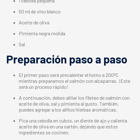
1 cebolla pequeña
50 ml de vino blanco
Aceite de oliva
Pimienta negra molida
Sal
Preparación paso a paso
El primer paso será precalentar el horno a 200ºC
mientras
preparamos el salmón con alcaparras
. ¡Este
será un proceso rápido!
A continuación, debes aliñar los filetes de salmón con
aceite de oliva, sal y pimienta al gusto. También,
puedes agregar a los aliños hierbas aromáticas.
Pica una cebolla en cubos, un diente de ajo y calienta
aceite de oliva en una sartén, dejando que estos
ingredientes se cocinen.