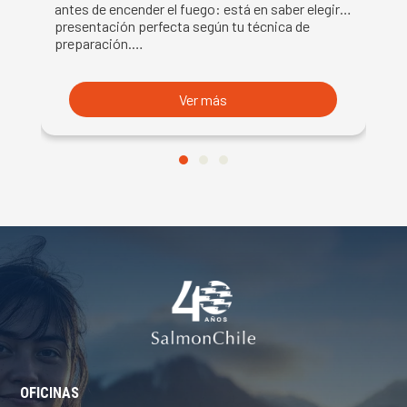
antes de encender el fuego: está en saber elegir la
ex
presentación perfecta según tu técnica de
ut
preparación.…
U
Ver más
OFICINAS