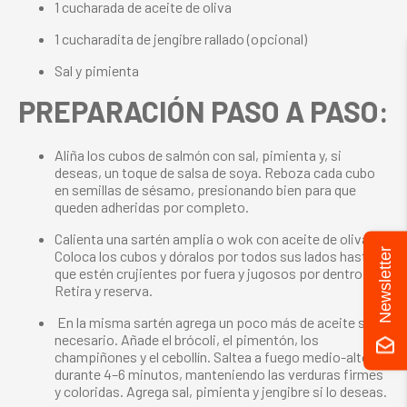
1 cucharada de aceite de oliva
1 cucharadita de jengibre rallado (opcional)
Sal y pimienta
PREPARACIÓN PASO A PASO:
Aliña los cubos de salmón con sal, pimienta y, si
deseas, un toque de salsa de soya. Reboza cada cubo
en semillas de sésamo, presionando bien para que
queden adheridas por completo.
Calienta una sartén amplia o wok con aceite de oliva.
Newsletter
Coloca los cubos y dóralos por todos sus lados hasta
que estén crujientes por fuera y jugosos por dentro.
Retira y reserva.
En la misma sartén agrega un poco más de aceite si es
necesario. Añade el brócoli, el pimentón, los
champiñones y el cebollín. Saltea a fuego medio-alto
durante 4–6 minutos, manteniendo las verduras firmes
y coloridas. Agrega sal, pimienta y jengibre si lo deseas.