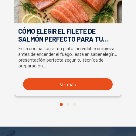
CÓMO ELEGIR EL FILETE DE
E
SALMÓN PERFECTO PARA TU
F
RECETA
En la cocina, lograr un plato inolvidable empieza
Ap
antes de encender el fuego: está en saber elegir la
ex
presentación perfecta según tu técnica de
ut
preparación.…
U
Ver más