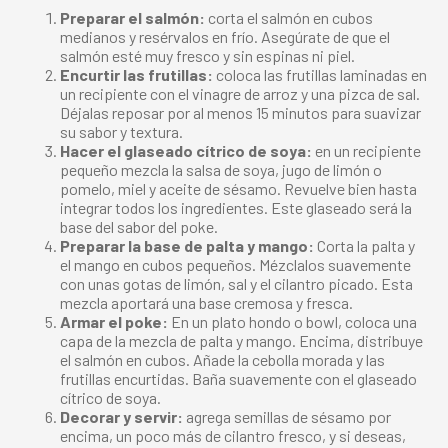
Preparar el salmón:
corta el salmón en cubos
medianos y resérvalos en frío. Asegúrate de que el
salmón esté muy fresco y sin espinas ni piel.
Encurtir las frutillas:
coloca las frutillas laminadas en
un recipiente con el vinagre de arroz y una pizca de sal.
Déjalas reposar por al menos 15 minutos para suavizar
su sabor y textura.
Hacer el glaseado cítrico de soya:
en un recipiente
pequeño mezcla la salsa de soya, jugo de limón o
pomelo, miel y aceite de sésamo. Revuelve bien hasta
integrar todos los ingredientes. Este glaseado será la
base del sabor del poke.
Preparar la base de palta y mango:
Corta la palta y
el mango en cubos pequeños. Mézclalos suavemente
con unas gotas de limón, sal y el cilantro picado. Esta
mezcla aportará una base cremosa y fresca.
Armar el poke:
En un plato hondo o bowl, coloca una
capa de la mezcla de palta y mango. Encima, distribuye
el salmón en cubos. Añade la cebolla morada y las
frutillas encurtidas. Baña suavemente con el glaseado
cítrico de soya.
Decorar y servir:
agrega semillas de sésamo por
encima, un poco más de cilantro fresco, y si deseas,