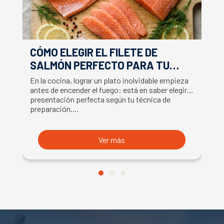
CÓMO ELEGIR EL FILETE DE
E
SALMÓN PERFECTO PARA TU
F
RECETA
En la cocina, lograr un plato inolvidable empieza
Ap
antes de encender el fuego: está en saber elegir la
ex
presentación perfecta según tu técnica de
ut
preparación.…
U
Ver más