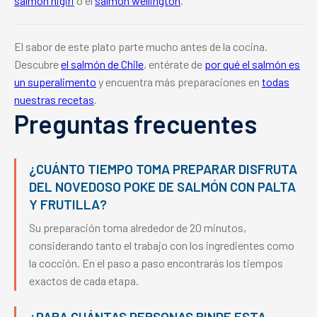
salmón nigiri
o el
salmón wellington
.
El sabor de este plato parte mucho antes de la cocina.
Descubre
el salmón de Chile
, entérate de
por qué el salmón es
un superalimento
y encuentra más preparaciones en
todas
nuestras recetas
.
Preguntas frecuentes
¿CUÁNTO TIEMPO TOMA PREPARAR DISFRUTA
DEL NOVEDOSO POKE DE SALMÓN CON PALTA
Y FRUTILLA?
Su preparación toma alrededor de 20 minutos,
considerando tanto el trabajo con los ingredientes como
la cocción. En el paso a paso encontrarás los tiempos
exactos de cada etapa.
¿PARA CUÁNTAS PERSONAS RINDE ESTA