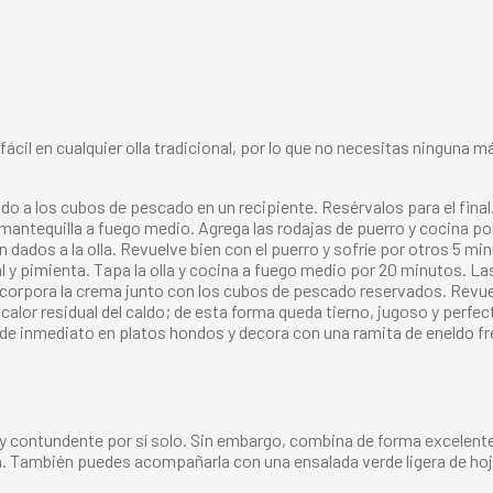
cil en cualquier olla tradicional, por lo que no necesitas ninguna
do a los cubos de pescado en un recipiente. Resérvalos para el final
la mantequilla a fuego medio. Agrega las rodajas de puerro y cocina 
 dados a la olla. Revuelve bien con el puerro y sofríe por otros 5 mi
al y pimienta. Tapa la olla y cocina a fuego medio por 20 minutos. L
incorpora la crema junto con los cubos de pescado reservados. Revue
calor residual del caldo; de esta forma queda tierno, jugoso y perfe
ve de inmediato en platos hondos y decora con una ramita de eneldo f
y contundente por sí solo. Sin embargo, combina de forma excelen
ma. También puedes acompañarla con una ensalada verde ligera de hoj