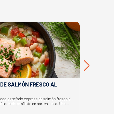
 DE SALMÓN FRESCO AL
DIP CREM
APERITIV
cado estofado express de salmón fresco al
Aprende a prepa
método de papillote en sartén u olla. Una
toque cítrico e