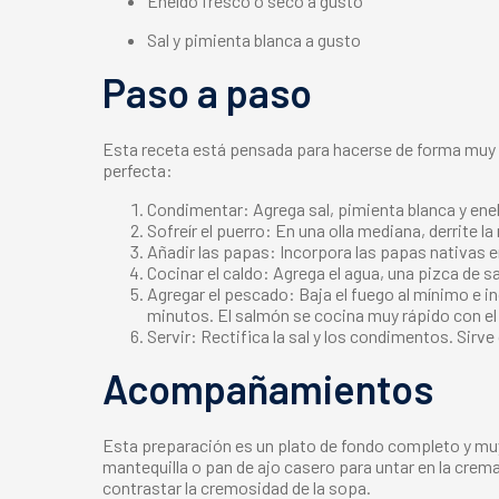
Eneldo fresco o seco a gusto
Sal y pimienta blanca a gusto
Paso a paso
Esta receta está pensada para hacerse de forma muy fá
perfecta:
Condimentar: Agrega sal, pimienta blanca y enel
Sofreír el puerro: En una olla mediana, derrite 
Añadir las papas: Incorpora las papas nativas en
Cocinar el caldo: Agrega el agua, una pizca de s
Agregar el pescado: Baja el fuego al mínimo e 
minutos. El salmón se cocina muy rápido con el 
Servir: Rectifica la sal y los condimentos. Sir
Acompañamientos
Esta preparación es un plato de fondo completo y mu
mantequilla o pan de ajo casero para untar en la cre
contrastar la cremosidad de la sopa.