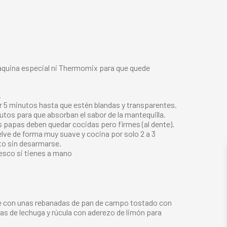
 máquina especial ni Thermomix para que quede
.
por 5 minutos hasta que estén blandas y transparentes.
nutos para que absorban el sabor de la mantequilla.
as papas deben quedar cocidas pero firmes (al dente).
lve de forma muy suave y cocina por solo 2 a 3
cto sin desarmarse.
resco si tienes a mano
te con unas rebanadas de pan de campo tostado con
as de lechuga y rúcula con aderezo de limón para