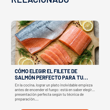
CÓMO ELEGIR EL FILETE DE
E
SALMÓN PERFECTO PARA TU
F
RECETA
En la cocina, lograr un plato inolvidable empieza
Ap
antes de encender el fuego: está en saber elegir la
ex
presentación perfecta según tu técnica de
ut
preparación.…
U