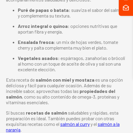
Puré de papas o batata:
suaviza el sabor del salmón
y complementa su textura.
Arroz integral o quinoa:
opciones nutritivas que
aportan fibra y energía.
Ensalada fresca:
un mix de hojas verdes, tomate
cherry y palta complementa muy bien el plato.
Vegetales asados:
espárragos, zanahorias o brócoli
al horno con un toque de aceite de oliva y sal son una
excelente elección.
Esta receta de
salmón con miel y mostaza
es una opción
deliciosa y fácil para cualquier ocasión. Además de su
increíble sabor, aprovechas todas las
propiedades del
salmón
, como su alto contenido de omega-3, proteínas y
vitaminas esenciales.
Si buscas
recetas de salmón
saludables y rápidas, esta
preparación es ideal. También puedes probar con otras
exquisitas recetas como el
salmón al curry
y el
salmón a la
naranja
.