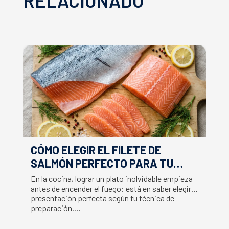
RELACIONADO
CÓMO ELEGIR EL FILETE DE
E
SALMÓN PERFECTO PARA TU
F
RECETA
En la cocina, lograr un plato inolvidable empieza
Ap
antes de encender el fuego: está en saber elegir la
ex
presentación perfecta según tu técnica de
ut
preparación.…
U