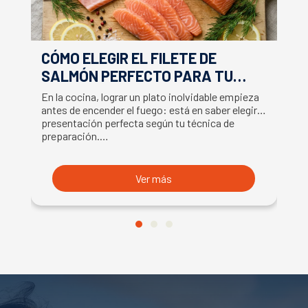
CÓMO ELEGIR EL FILETE DE
E
SALMÓN PERFECTO PARA TU
F
RECETA
En la cocina, lograr un plato inolvidable empieza
Ap
antes de encender el fuego: está en saber elegir la
ex
presentación perfecta según tu técnica de
ut
preparación.…
U
Ver más