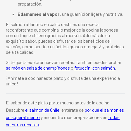
preparación.
Edamames al vapor:
una guarnición ligera y nutritiva.
El salmón atlántico en caldo dashi es una receta
reconfortante que combina lo mejor de la cocina japonesa
con un toque chileno gracias al merkén. Además de su
exquisito sabor, puedes disfrutar de los beneficios del
salmón, como ser rico en ácidos grasos omega-3 y proteínas
de alta calidad.
Si te gusta explorar nuevas recetas, también puedes probar
salmón en salsa de champiñones
o
fetuccini con salmón
.
¡Anímate a cocinar este plato y disfruta de una experiencia
única!
El sabor de este plato parte mucho antes de la cocina.
Descubre
el salmón de Chile
, entérate de
por qué el salmón es
un superalimento
y encuentra más preparaciones en
todas
nuestras recetas
.