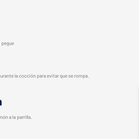
se pegue
urante la cocción para evitar que se rompa.
a
n a la parrilla.