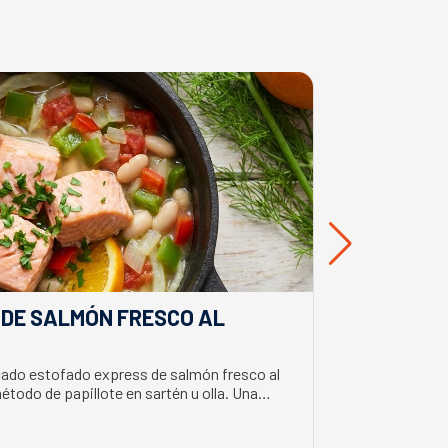
 DE SALMÓN FRESCO AL
DIP CREM
APERITIV
cado estofado express de salmón fresco al
Aprende a prepa
método de papillote en sartén u olla. Una
toque cítrico e