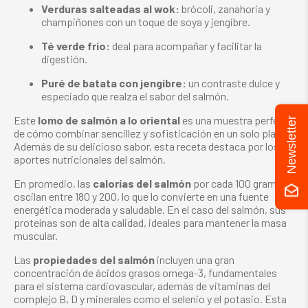
Verduras salteadas al wok:
brócoli, zanahoria y
champiñones con un toque de soya y jengibre.
Té verde frío:
deal para acompañar y facilitar la
digestión.
Puré de batata con jengibre:
un contraste dulce y
especiado que realza el sabor del salmón.
Este
lomo de salmón a lo oriental
es una muestra perfecta
Newsletter
de cómo combinar sencillez y sofisticación en un solo plato.
Además de su delicioso sabor, esta receta destaca por los
aportes nutricionales del salmón.
En promedio, las
calorías del salmón
por cada 100 gramos
oscilan entre 180 y 200, lo que lo convierte en una fuente
energética moderada y saludable. En el caso del
salmón, sus
proteínas
son de alta calidad, ideales para mantener la masa
muscular.
Las
propiedades del salmón
incluyen una gran
concentración de ácidos grasos omega-3, fundamentales
para el sistema cardiovascular, además de vitaminas del
complejo B, D y minerales como el selenio y el potasio. Esta