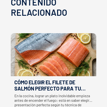
CONTENIDO
RELACIONADO
CÓMO ELEGIR EL FILETE DE
E
SALMÓN PERFECTO PARA TU
F
RECETA
En la cocina, lograr un plato inolvidable empieza
Ap
antes de encender el fuego: está en saber elegir la
ex
presentación perfecta según tu técnica de
ut