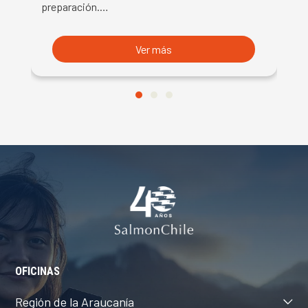
preparación.…
U
Ver más
OFICINAS
Región de la Araucanía