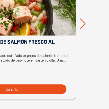
 DE SALMÓN FRESCO AL
DIP CREM
APERITIV
cado estofado express de salmón fresco al
Aprende a prepa
método de papillote en sartén u olla. Una
toque cítrico e
Ver más