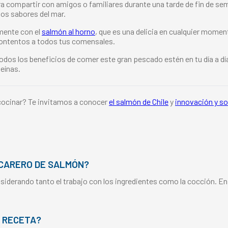
para compartir con amigos o familiares durante una tarde de fin de s
los sabores del mar.
imente con el
salmón al horno
, que es una delicia en cualquier momento
á contentos a todos tus comensales.
os los beneficios de comer este gran pescado estén en tu día a día. 
eínas.
cocinar? Te invitamos a conocer
el salmón de Chile
y
innovación y so
CARERO DE SALMÓN?
iderando tanto el trabajo con los ingredientes como la cocción. E
 RECETA?