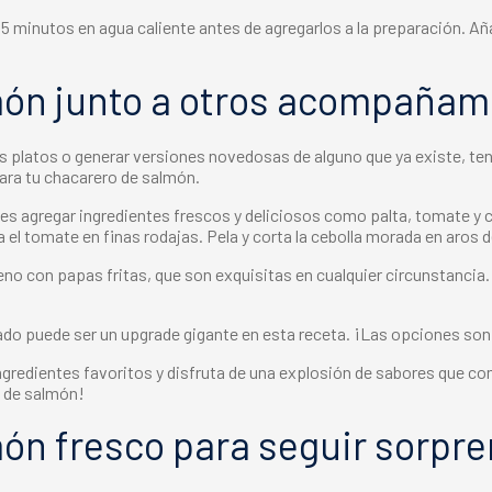
 minutos en agua caliente antes de agregarlos a la preparación. Aña
món
junto a otros acompañam
vos platos o generar versiones novedosas de alguno que ya existe, te
ara tu chacarero de salmón.
 agregar ingredientes frescos y deliciosos como palta, tomate y ce
a el tomate en finas rodajas. Pela y corta la cebolla morada en aros 
eno
con papas fritas, que son exquisitas en cualquier circunstancia. 
do puede ser un upgrade gigante en esta receta. ¡Las opciones son 
 ingredientes favoritos y disfruta de una explosión de sabores que 
 de salmón!
ón fresco
para seguir sorpr