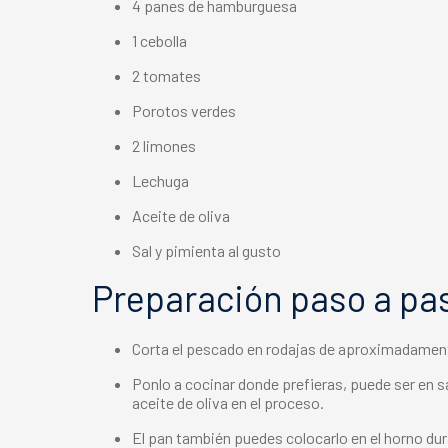
4 panes de hamburguesa
1 cebolla
2 tomates
Porotos verdes
2 limones
Lechuga
Aceite de oliva
Sal y pimienta al gusto
Preparación paso a pa
Corta el pescado en rodajas de aproximadame
Ponlo a cocinar donde prefieras, puede ser en sa
aceite de oliva en el proceso.
El pan también puedes colocarlo en el horno dur