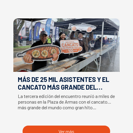
MÁS DE 25 MIL ASISTENTES Y EL
E
CANCATO MÁS GRANDE DEL
S
MUNDO MARCAN EXITOSO CIERRE
M
La tercera edición del encuentro reunió a miles de
La
DE LA SEMANA DEL SALMÓN
C
personas en la Plaza de Armas con el cancato
Sa
más grande del mundo como gran hito…
co
B
du
S
Ver más