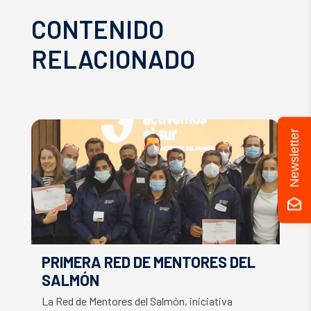
CONTENIDO
RELACIONADO
Newsletter
PRIMERA RED DE MENTORES DEL
S
SALMÓN
C
S
La Red de Mentores del Salmón, iniciativa
El