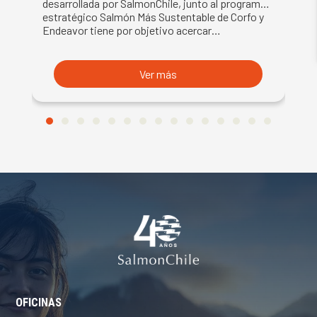
L
desarrollada por SalmonChile, junto al programa
es
estratégico Salmón Más Sustentable de Corfo y
op
A
Endeavor tiene por objetivo acercar…
pa
Ver más
OFICINAS