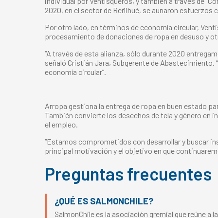
individual por Ventisqueros, y también a través de “Co
2020, en el sector de Reñihué, se aunaron esfuerzos
Por otro lado, en términos de economía circular, Vent
procesamiento de donaciones de ropa en desuso y otr
“A través de esta alianza, sólo durante 2020 entregam
señaló Cristián Jara, Subgerente de Abastecimiento. 
economía circular”.
Arropa gestiona la entrega de ropa en buen estado para
También convierte los desechos de tela y género en i
el empleo.
“Estamos comprometidos con desarrollar y buscar insta
principal motivación y el objetivo en que continuare
Preguntas frecuentes
¿QUÉ ES SALMONCHILE?
SalmonChile es la asociación gremial que reúne a la