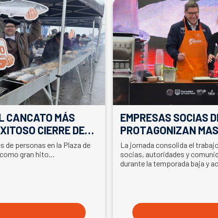
EL CANCATO MÁS
EMPRESAS SOCIAS D
XITOSO CIERRE DE
PROTAGONIZAN MAS
LA PARTICIPACIÓN D
es de personas en la Plaza de
La jornada consolida el traba
EN SEMANA DEL SA
 como gran hito…
socias, autoridades y comunid
durante la temporada baja y a