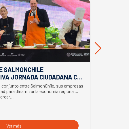
E SALMONCHILE
DESDE BIO
IVA JORNADA CIUDADANA CON
EL APORTE
EL BIMINISTRO DE ECONOMÍA
SALMONIC
jo conjunto entre SalmonChile, sus empresas
El presidente d
LMÓN
ad para dinamizar la economía regional
trabajo en la z
cercar…
con trabajador
Ver más