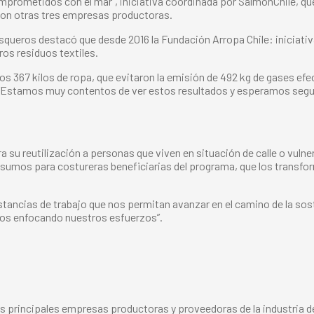
mprometidos con el mar”, iniciativa coordinada por SalmonChile, que
 con otras tres empresas productoras.
isqueros destacó que desde 2016 la Fundación Arropa Chile: iniciati
os residuos textiles.
os 367 kilos de ropa, que evitaron la emisión de 492 kg de gases ef
“Estamos muy contentos de ver estos resultados y esperamos seguir a
 su reutilización a personas que viven en situación de calle o vulner
nsumos para costureras beneficiarias del programa, que los transf
ncias de trabajo que nos permitan avanzar en el camino de la sosten
mos enfocando nuestros esfuerzos”.
s principales empresas productoras y proveedoras de la industria del