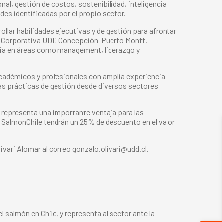
al, gestión de costos, sostenibilidad, inteligencia
ades identificadas por el propio sector.
ollar habilidades ejecutivas y de gestión para afrontar
ón Corporativa UDD Concepción-Puerto Montt.
ncia en áreas como management, liderazgo y
académicos y profesionales con amplia experiencia
enas prácticas de gestión desde diversos sectores
e representa una importante ventaja para las
 SalmonChile tendrán un 25% de descuento en el valor
vari Alomar al correo gonzalo.olivari@udd.cl.
 salmón en Chile, y representa al sector ante la