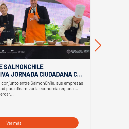
E SALMONCHILE
DESDE BIO
IVA JORNADA CIUDADANA CON
EL APORTE
EL BIMINISTRO DE ECONOMÍA
SALMONIC
jo conjunto entre SalmonChile, sus empresas
El presidente d
LMÓN
ad para dinamizar la economía regional
trabajo en la z
cercar…
con trabajador
Ver más