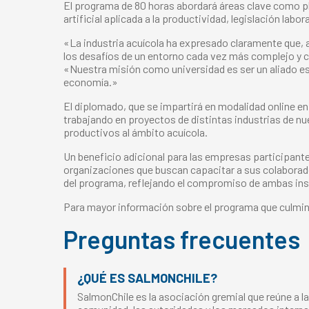
El programa de 80 horas abordará áreas clave como pla
artificial aplicada a la productividad, legislación lab
«La industria acuícola ha expresado claramente que, ad
los desafíos de un entorno cada vez más complejo y 
«Nuestra misión como universidad es ser un aliado es
economía.»
El diplomado, que se impartirá en modalidad online e
trabajando en proyectos de distintas industrias de nu
productivos al ámbito acuícola.
Un beneficio adicional para las empresas participante
organizaciones que buscan capacitar a sus colaborad
del programa, reflejando el compromiso de ambas insti
Para mayor información sobre el programa que culmina
Preguntas frecuentes
¿QUÉ ES SALMONCHILE?
SalmonChile es la asociación gremial que reúne a la