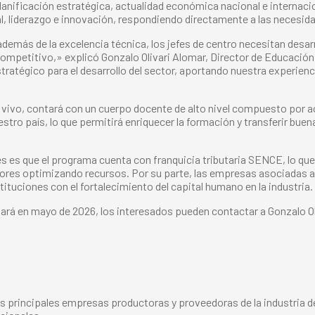
nificación estratégica, actualidad económica nacional e internacion
oral, liderazgo e innovación, respondiendo directamente a las necesid
emás de la excelencia técnica, los jefes de centro necesitan desarr
competitivo,» explicó Gonzalo Olivari Alomar, Director de Educaci
tratégico para el desarrollo del sector, aportando nuestra experie
n vivo, contará con un cuerpo docente de alto nivel compuesto por 
estro país, lo que permitirá enriquecer la formación y transferir bu
s es que el programa cuenta con franquicia tributaria SENCE, lo qu
ores optimizando recursos. Por su parte, las empresas asociadas a
tuciones con el fortalecimiento del capital humano en la industria.
rá en mayo de 2026, los interesados pueden contactar a Gonzalo Oli
s principales empresas productoras y proveedoras de la industria del