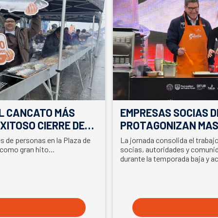
EL CANCATO MÁS
EMPRESAS SOCIAS D
XITOSO CIERRE DE
PROTAGONIZAN MAS
LA PARTICIPACIÓN D
es de personas en la Plaza de
La jornada consolida el traba
EN SEMANA DEL SA
 como gran hito…
socias, autoridades y comunid
durante la temporada baja y a