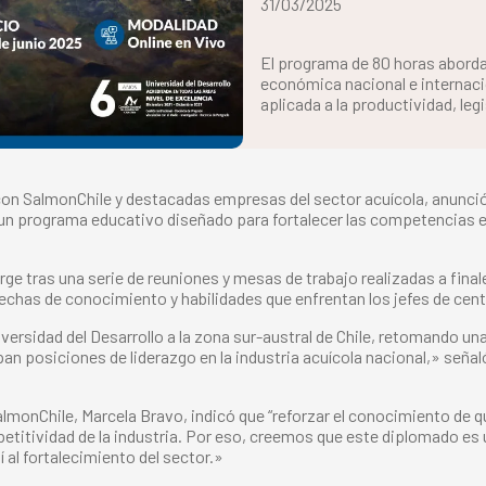
31/03/2025
El programa de 80 horas aborda
económica nacional e internacion
aplicada a la productividad, leg
 con SalmonChile y destacadas empresas del sector acuícola, anunci
 un programa educativo diseñado para fortalecer las competencias e
urge tras una serie de reuniones y mesas de trabajo realizadas a fin
echas de conocimiento y habilidades que enfrentan los jefes de centr
ersidad del Desarrollo a la zona sur-austral de Chile, retomando una
 posiciones de liderazgo en la industria acuícola nacional,» señaló
almonChile, Marcela Bravo, indicó que “reforzar el conocimiento de q
ompetitividad de la industria. Por eso, creemos que este diplomado 
 al fortalecimiento del sector.»