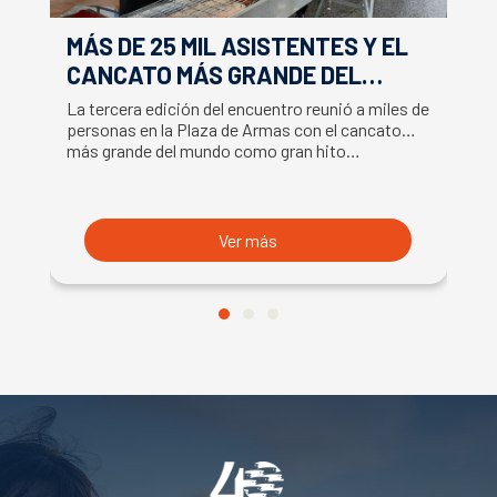
MÁS DE 25 MIL ASISTENTES Y EL
E
CANCATO MÁS GRANDE DEL
S
MUNDO MARCAN EXITOSO CIERRE
M
La tercera edición del encuentro reunió a miles de
La
DE LA SEMANA DEL SALMÓN
C
personas en la Plaza de Armas con el cancato
Sa
más grande del mundo como gran hito…
co
B
du
S
Ver más