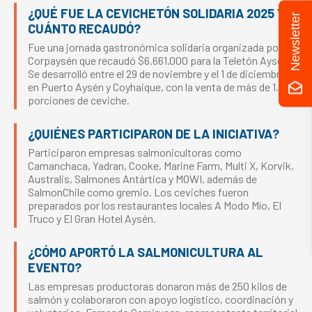
¿QUÉ FUE LA CEVICHETÓN SOLIDARIA 2025 Y
Newsletter
CUÁNTO RECAUDÓ?
Fue una jornada gastronómica solidaria organizada por
Corpaysén que recaudó $6.661.000 para la Teletón Aysén.
Se desarrolló entre el 29 de noviembre y el 1 de diciembre
en Puerto Aysén y Coyhaique, con la venta de más de 1.000
porciones de ceviche.
¿QUIÉNES PARTICIPARON DE LA INICIATIVA?
Participaron empresas salmonicultoras como
Camanchaca, Yadran, Cooke, Marine Farm, Multi X, Korvik,
Australis, Salmones Antártica y MOWI, además de
SalmonChile como gremio. Los ceviches fueron
preparados por los restaurantes locales A Modo Mío, El
Truco y El Gran Hotel Aysén.
¿CÓMO APORTÓ LA SALMONICULTURA AL
EVENTO?
Las empresas productoras donaron más de 250 kilos de
salmón y colaboraron con apoyo logístico, coordinación y