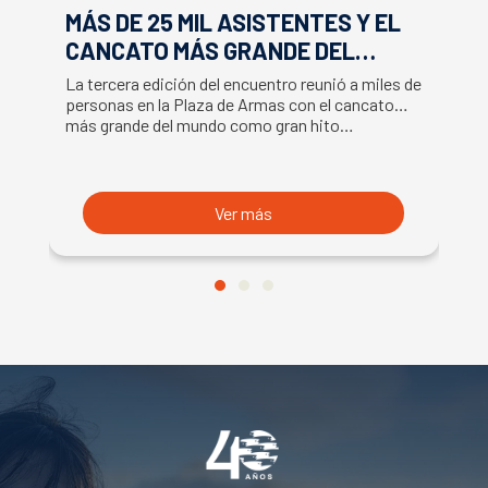
MÁS DE 25 MIL ASISTENTES Y EL
E
CANCATO MÁS GRANDE DEL
S
MUNDO MARCAN EXITOSO CIERRE
M
La tercera edición del encuentro reunió a miles de
La
DE LA SEMANA DEL SALMÓN
C
personas en la Plaza de Armas con el cancato
Sa
más grande del mundo como gran hito…
co
B
du
S
Ver más