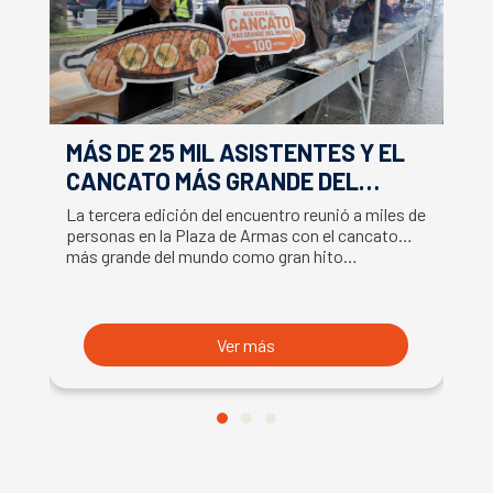
MÁS DE 25 MIL ASISTENTES Y EL
E
CANCATO MÁS GRANDE DEL
S
MUNDO MARCAN EXITOSO CIERRE
M
La tercera edición del encuentro reunió a miles de
La
DE LA SEMANA DEL SALMÓN
C
personas en la Plaza de Armas con el cancato
Sa
más grande del mundo como gran hito…
co
B
du
S
Ver más