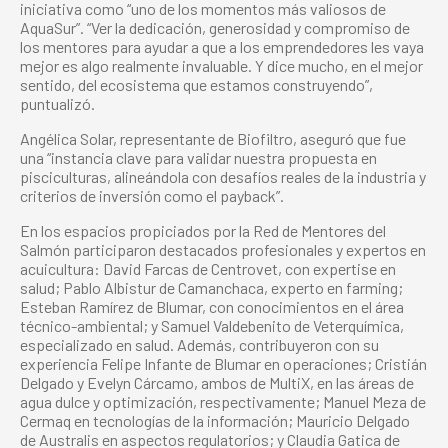
iniciativa como “uno de los momentos más valiosos de
AquaSur”. “Ver la dedicación, generosidad y compromiso de
los mentores para ayudar a que a los emprendedores les vaya
mejor es algo realmente invaluable. Y dice mucho, en el mejor
sentido, del ecosistema que estamos construyendo”,
puntualizó.
Angélica Solar, representante de Biofiltro, aseguró que fue
una “instancia clave para validar nuestra propuesta en
pisciculturas, alineándola con desafíos reales de la industria y
criterios de inversión como el payback”.
En los espacios propiciados por la Red de Mentores del
Salmón participaron destacados profesionales y expertos en
acuicultura: David Farcas de Centrovet, con expertise en
salud; Pablo Albistur de Camanchaca, experto en farming;
Esteban Ramírez de Blumar, con conocimientos en el área
técnico-ambiental; y Samuel Valdebenito de Veterquímica,
especializado en salud. Además, contribuyeron con su
experiencia Felipe Infante de Blumar en operaciones; Cristián
Delgado y Evelyn Cárcamo, ambos de MultiX, en las áreas de
agua dulce y optimización, respectivamente; Manuel Meza de
Cermaq en tecnologías de la información; Mauricio Delgado
de Australis en aspectos regulatorios; y Claudia Gatica de