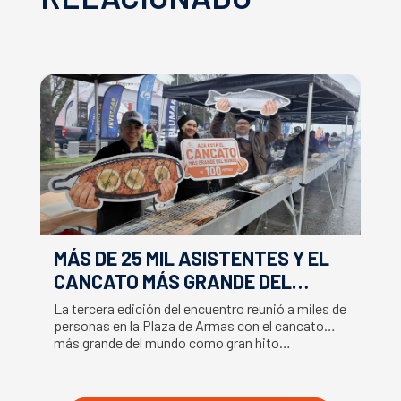
MÁS DE 25 MIL ASISTENTES Y EL
E
CANCATO MÁS GRANDE DEL
S
MUNDO MARCAN EXITOSO CIERRE
M
La tercera edición del encuentro reunió a miles de
La
DE LA SEMANA DEL SALMÓN
C
personas en la Plaza de Armas con el cancato
Sa
más grande del mundo como gran hito…
co
B
du
S