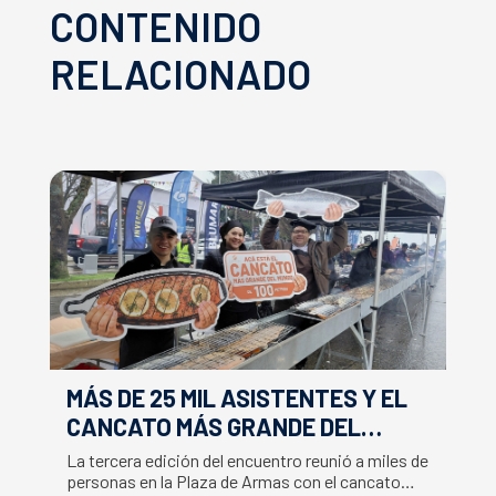
CONTENIDO
RELACIONADO
MÁS DE 25 MIL ASISTENTES Y EL
E
CANCATO MÁS GRANDE DEL
S
MUNDO MARCAN EXITOSO CIERRE
M
La tercera edición del encuentro reunió a miles de
La
DE LA SEMANA DEL SALMÓN
C
personas en la Plaza de Armas con el cancato
Sa