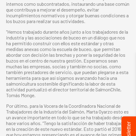
internos como subcontratados, instaurando una base común
que contribuya a mejorar el desempeño, evitar
incumplimientos normativos y otorgar buenas condiciones a
los buzos para realizar sus actividades.
“Hemos trabajado durante años junto a los trabajadores de la
industria y las asociaciones de buceo en un diálogo que nos
ha permitido construir con ellos este estándar y otras
medidas anexas como la escuela de buceo, que permitan
abordar con decisión las brechas y poner la seguridad de los
buzos en el centro de nuestra gestión. Esperamos sean
muchas las empresas, socias y también no socias, como
también prestadores de servicio, que puedan plegarse a esta
herramienta para que así sigamos avanzando hacia una
salmonicultura sostenible dignificando la labor de esta
actividad puntualizó el director territorial de SalmonChile,
Tomás Monge.
Por último, para la Vocera de la Coordinadora Nacional de
Trabajadores de la Industria del Salmón, Marta Oyarzo esto es
un avance importante en todo lo que se ha trabajado desde
hace varios años. “Tengo la satisfacción de haber trabajado
Newsletter
en la creación de este nuevo estándar. Esto partió el 2016 y lo
que hoy estamos presenciando es el avance de las primeras