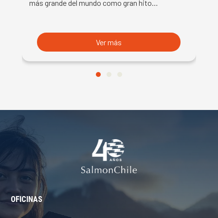
más grande del mundo como gran hito…
co
B
du
S
Ver más
OFICINAS