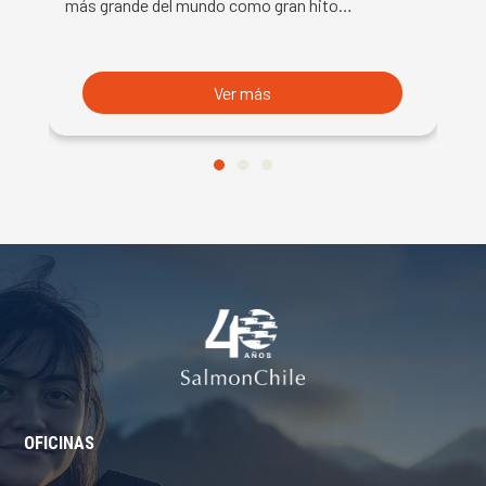
más grande del mundo como gran hito…
co
B
du
S
Ver más
OFICINAS