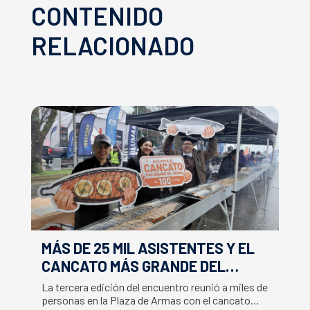
CONTENIDO
RELACIONADO
MÁS DE 25 MIL ASISTENTES Y EL
E
CANCATO MÁS GRANDE DEL
S
MUNDO MARCAN EXITOSO CIERRE
M
La tercera edición del encuentro reunió a miles de
La
DE LA SEMANA DEL SALMÓN
C
personas en la Plaza de Armas con el cancato
Sa