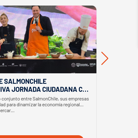
E SALMONCHILE
DESDE BIO
IVA JORNADA CIUDADANA CON
EL APORTE
EL BIMINISTRO DE ECONOMÍA
SALMONIC
jo conjunto entre SalmonChile, sus empresas
El presidente d
LMÓN
ad para dinamizar la economía regional
trabajo en la z
cercar…
con trabajador