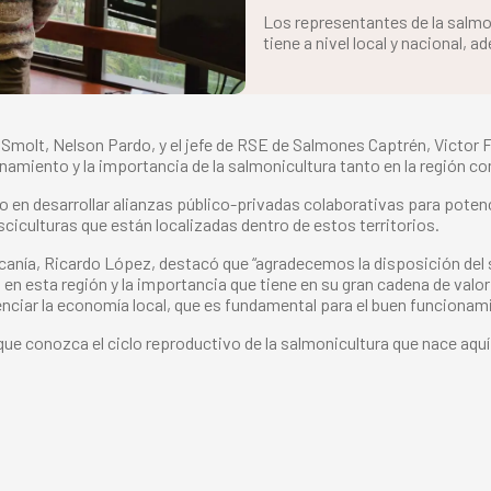
Los representantes de la salmo
tiene a nivel local y nacional, a
Smolt, Nelson Pardo, y el jefe de RSE de Salmones Captrén, Victor 
onamiento y la importancia de la salmonicultura tanto en la región co
do en desarrollar alianzas público-privadas colaborativas para pote
sciculturas que están localizadas dentro de estos territorios.
aucanía, Ricardo López, destacó que “agradecemos la disposición de
a en esta región y la importancia que tiene en su gran cadena de va
nciar la economía local, que es fundamental para el buen funcionam
 que conozca el ciclo reproductivo de la salmonicultura que nace aq