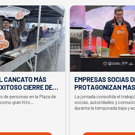
EL CANCATO MÁS
EMPRESAS SOCIAS D
XITOSO CIERRE DE
PROTAGONIZAN MAS
LA PARTICIPACIÓN D
es de personas en la Plaza de
La jornada consolida el traba
EN SEMANA DEL SA
 como gran hito…
socias, autoridades y comunid
durante la temporada baja y a