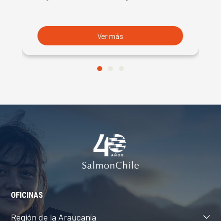
B
du
S
Ver más
OFICINAS
Región de la Araucanía