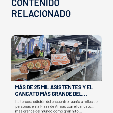
CONTENIDO
RELACIONADO
MÁS DE 25 MIL ASISTENTES Y EL
E
CANCATO MÁS GRANDE DEL
S
MUNDO MARCAN EXITOSO CIERRE
M
La tercera edición del encuentro reunió a miles de
La
DE LA SEMANA DEL SALMÓN
C
personas en la Plaza de Armas con el cancato
Sa
más grande del mundo como gran hito…
co