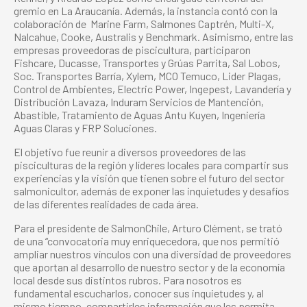
gremio en La Araucanía. Además, la instancia contó con la
colaboración de Marine Farm, Salmones Captrén, Multi-X,
Nalcahue, Cooke, Australis y Benchmark. Asimismo, entre las
empresas proveedoras de piscicultura, participaron
Fishcare, Ducasse, Transportes y Grúas Parrita, Sal Lobos,
Soc. Transportes Barría, Xylem, MCO Temuco, Lider Plagas,
Control de Ambientes, Electric Power, Ingepest, Lavandería y
Distribución Lavaza, Induram Servicios de Mantención,
Abastible, Tratamiento de Aguas Antu Kuyen, Ingeniería
Aguas Claras y FRP Soluciones.
El objetivo fue reunir a diversos proveedores de las
pisciculturas de la región y líderes locales para compartir sus
experiencias y la visión que tienen sobre el futuro del sector
salmonicultor, además de exponer las inquietudes y desafíos
de las diferentes realidades de cada área.
Para el presidente de SalmonChile, Arturo Clément, se trató
de una “convocatoria muy enriquecedora, que nos permitió
ampliar nuestros vínculos con una diversidad de proveedores
que aportan al desarrollo de nuestro sector y de la economía
local desde sus distintos rubros. Para nosotros es
fundamental escucharlos, conocer sus inquietudes y, al
mismo tiempo, compartirles información que les permita