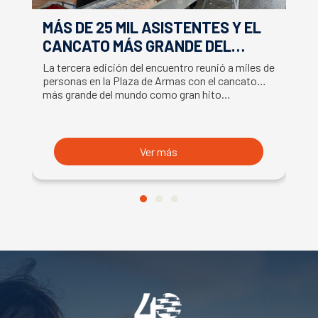
MÁS DE 25 MIL ASISTENTES Y EL
E
CANCATO MÁS GRANDE DEL
S
MUNDO MARCAN EXITOSO CIERRE
M
La tercera edición del encuentro reunió a miles de
La
DE LA SEMANA DEL SALMÓN
C
personas en la Plaza de Armas con el cancato
Sa
más grande del mundo como gran hito…
co
B
du
S
Ver más