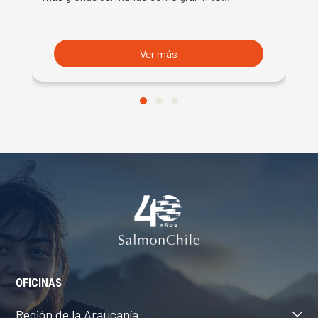
B
du
S
Ver más
OFICINAS
Región de la Araucanía