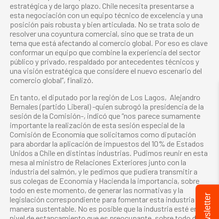
estratégica y de largo plazo. Chile necesita presentarse a
esta negociación con un equipo técnico de excelencia y una
posición país robusta y bien articulada. No se trata solo de
resolver una coyuntura comercial, sino que se trata de un
tema que está afectando al comercio global. Por eso es clave
conformar un equipo que combine la experiencia del sector
público y privado, respaldado por antecedentes técnicos y
una visión estratégica que considere el nuevo escenario del
comercio global”, finalizó.
En tanto, el diputado por la región de Los Lagos, Alejandro
Bernales (partido Liberal) -quien subrogó la presidencia de la
sesión de la Comisión-, indicó que “nos parece sumamente
importante la realización de esta sesión especial de la
Comisión de Economía que solicitamos como diputación
para abordar la aplicación de impuestos del 10% de Estados
Unidos a Chile en distintas industrias. Pudimos reunir en esta
mesa al ministro de Relaciones Exteriores junto con la
industria del salmón, y le pedimos que pudiera transmitir a
sus colegas de Economía y Hacienda la importancia, sobre
todo en este momento, de generar las normativas y la
Newsletter
legislación correspondiente para fomentar esta industria de
manera sustentable. No es posible que la industria esté en un
nivel de estancamiento que es preocupante, sobre todo de un