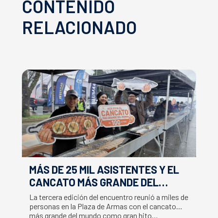
CONTENIDO
RELACIONADO
MÁS DE 25 MIL ASISTENTES Y EL
E
CANCATO MÁS GRANDE DEL
S
MUNDO MARCAN EXITOSO CIERRE
M
La tercera edición del encuentro reunió a miles de
La
DE LA SEMANA DEL SALMÓN
C
personas en la Plaza de Armas con el cancato
Sa
más grande del mundo como gran hito…
co