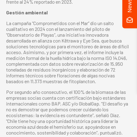
frente al 24% reportado en 2023.
Gestión ambiental
La campaña “Comprometidos con el Mar” dio un salto
cualitativo en 2024 con el lanzamiento del piloto de
“Observatorio de Playas”, una iniciativa innovadora
desarrollada en alianza con Këtrawa y Eye Sea, que busca
soluciones tecnológicas para el monitoreo de áreas de difícil
acceso. Asimismo, y por primera vez, el informe incluye la
medición formal de la huella hídrica bajo la norma ISO 14.046,
complementada con datos sobre revalorización de 15.950
toneladas de residuos inorgánicos y elaboración de 72
informes técnicos sobre floraciones de algas nocivas
basados en 11.373 muestras de fitoplancton.
Por segundo año consecutivo, el 100% de la biomasa de las
empresas socias cuenta con certificación bajo estándares
internacionales como BAP, ASC y/o GlobalGap. “El desafío ya
no es demostrar que podemos crecer cuidando los
ecosistemas: la evidencia es contundente”, señaló Díaz.
“Chile tiene hoy una oportunidad histórica para liderar la
economía azul desde el hemisferio sur, apoyándose en
conocimiento, sostenibilidad y colaboración”, puntualizó.