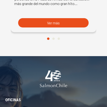
más grande del mundo como gran hito…
co
B
du
S
Ver más
OFICINAS