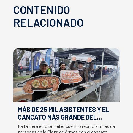
CONTENIDO
RELACIONADO
MÁS DE 25 MIL ASISTENTES Y EL
E
CANCATO MÁS GRANDE DEL
S
MUNDO MARCAN EXITOSO CIERRE
M
La tercera edición del encuentro reunió a miles de
La
DE LA SEMANA DEL SALMÓN
C
personas en la Plaza de Armas con el cancato
Sa