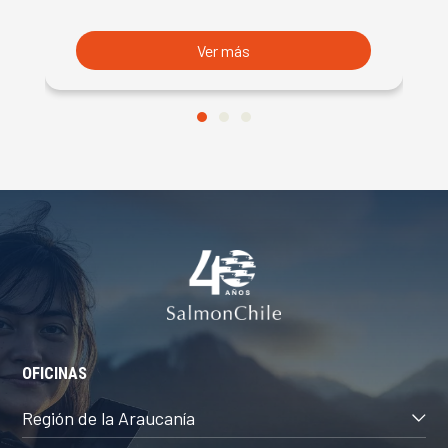
S
Ver más
OFICINAS
Región de la Araucanía