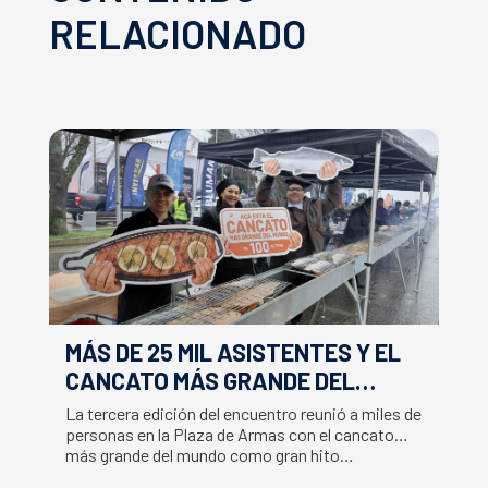
RELACIONADO
MÁS DE 25 MIL ASISTENTES Y EL
E
CANCATO MÁS GRANDE DEL
S
MUNDO MARCAN EXITOSO CIERRE
M
La tercera edición del encuentro reunió a miles de
La
DE LA SEMANA DEL SALMÓN
C
personas en la Plaza de Armas con el cancato
Sa
más grande del mundo como gran hito…
co
B
du