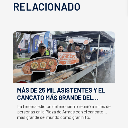
RELACIONADO
MÁS DE 25 MIL ASISTENTES Y EL
E
CANCATO MÁS GRANDE DEL
S
MUNDO MARCAN EXITOSO CIERRE
M
La tercera edición del encuentro reunió a miles de
La
DE LA SEMANA DEL SALMÓN
C
personas en la Plaza de Armas con el cancato
Sa
más grande del mundo como gran hito…
co
B
du
S