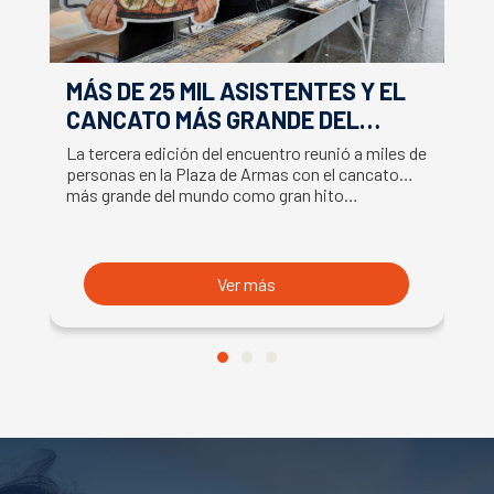
MÁS DE 25 MIL ASISTENTES Y EL
E
CANCATO MÁS GRANDE DEL
S
MUNDO MARCAN EXITOSO CIERRE
M
La tercera edición del encuentro reunió a miles de
La
DE LA SEMANA DEL SALMÓN
C
personas en la Plaza de Armas con el cancato
Sa
más grande del mundo como gran hito…
co
B
du
S
Ver más