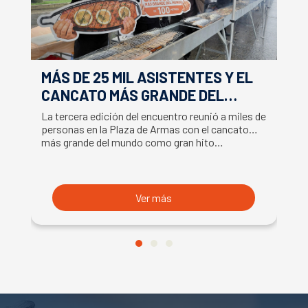
MÁS DE 25 MIL ASISTENTES Y EL
E
CANCATO MÁS GRANDE DEL
S
MUNDO MARCAN EXITOSO CIERRE
M
La tercera edición del encuentro reunió a miles de
La
DE LA SEMANA DEL SALMÓN
C
personas en la Plaza de Armas con el cancato
Sa
más grande del mundo como gran hito…
co
B
du
S
Ver más