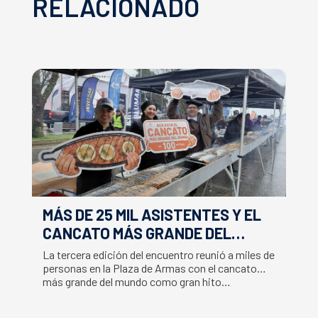
RELACIONADO
MÁS DE 25 MIL ASISTENTES Y EL
E
CANCATO MÁS GRANDE DEL
S
MUNDO MARCAN EXITOSO CIERRE
M
La tercera edición del encuentro reunió a miles de
La
DE LA SEMANA DEL SALMÓN
C
personas en la Plaza de Armas con el cancato
Sa
más grande del mundo como gran hito…
co
B
du
S