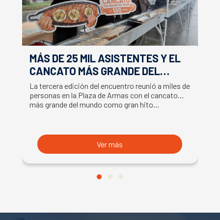
MÁS DE 25 MIL ASISTENTES Y EL
E
CANCATO MÁS GRANDE DEL
S
MUNDO MARCAN EXITOSO CIERRE
M
La tercera edición del encuentro reunió a miles de
La
DE LA SEMANA DEL SALMÓN
C
personas en la Plaza de Armas con el cancato
Sa
más grande del mundo como gran hito…
co
B
du
S
Ver más