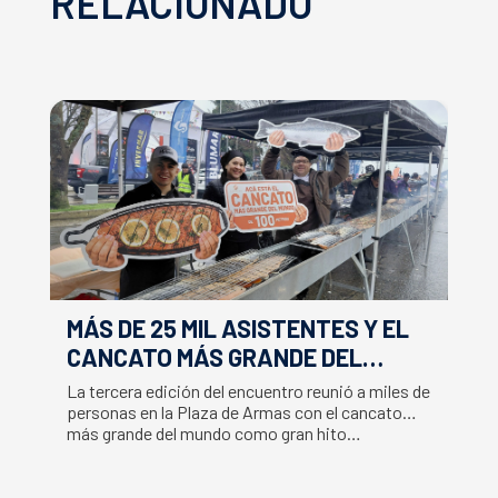
RELACIONADO
MÁS DE 25 MIL ASISTENTES Y EL
E
CANCATO MÁS GRANDE DEL
S
MUNDO MARCAN EXITOSO CIERRE
M
La tercera edición del encuentro reunió a miles de
La
DE LA SEMANA DEL SALMÓN
C
personas en la Plaza de Armas con el cancato
Sa
más grande del mundo como gran hito…
co
B
du
S